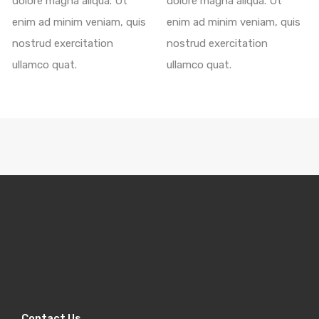
dolore magna aliqua. Ut
dolore magna aliqua. Ut
enim ad minim veniam, quis
enim ad minim veniam, quis
nostrud exercitation
nostrud exercitation
ullamco quat.
ullamco quat.
Contact Us