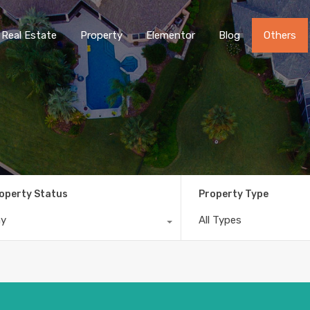
Real Estate
Property
Elementor
Blog
Others
operty Status
Property Type
ny
All Types