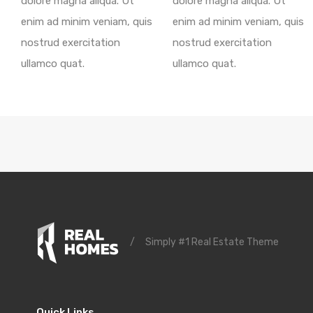
dolore magna aliqua. Ut
dolore magna aliqua. Ut
enim ad minim veniam, quis
enim ad minim veniam, quis
nostrud exercitation
nostrud exercitation
ullamco quat.
ullamco quat.
/
Simply #1 Real Estate Theme
Quick Links