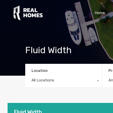
Home
Fluid Width
Location
Pr
All Locations
A
Fluid Width